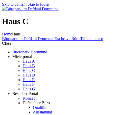
Skip to content
Skip to footer
Haus C
Home
Haus C
Büropark im Defdahl Dortmund
Exclusive Büroflächen mieten
Close
Bueropark Dortmund
Mieterportal
Haus A
Haus B
Haus C
Haus D
Haus E
Haus F
Haus G
Besucher Portal
Konzept
Dafedahler Büro
Qualität
Ausstattung