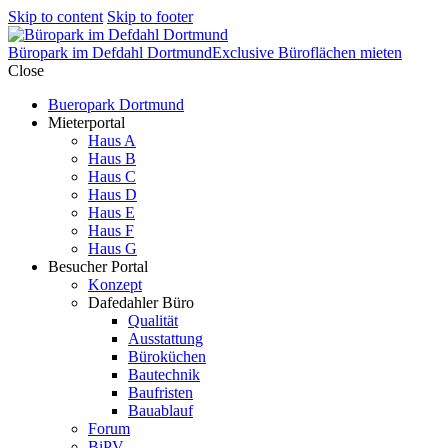
Skip to content
Skip to footer
Büropark im Defdahl Dortmund
Exclusive Büroflächen mieten
Close
Bueropark Dortmund
Mieterportal
Haus A
Haus B
Haus C
Haus D
Haus E
Haus F
Haus G
Besucher Portal
Konzept
Dafedahler Büro
Qualität
Ausstattung
Büroküchen
Bautechnik
Baufristen
Bauablauf
Forum
BiPV