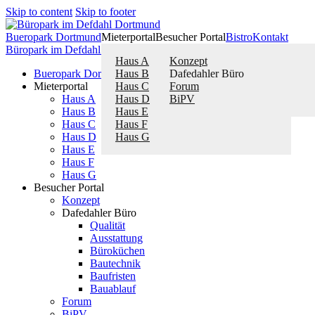
Skip to content
Skip to footer
Bueropark Dortmund
Mieterportal
Besucher Portal
Bistro
Kontakt
Büropark im Defdahl Dortmund
Exclusive Büroflächen mieten
Close
Haus A
Konzept
Bueropark Dortmund
Haus B
Dafedahler Büro
Mieterportal
Haus C
Forum
Haus A
Haus D
BiPV
Haus B
Haus E
Haus C
Haus F
Haus D
Haus G
Haus E
Haus F
Haus G
Besucher Portal
Konzept
Dafedahler Büro
Qualität
Ausstattung
Büroküchen
Bautechnik
Baufristen
Bauablauf
Forum
BiPV