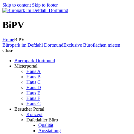
Skip to content
Skip to footer
BiPV
Home
BiPV
Büropark im Defdahl Dortmund
Exclusive Büroflächen mieten
Close
Bueropark Dortmund
Mieterportal
Haus A
Haus B
Haus C
Haus D
Haus E
Haus F
Haus G
Besucher Portal
Konzept
Dafedahler Büro
Qualität
Ausstattung