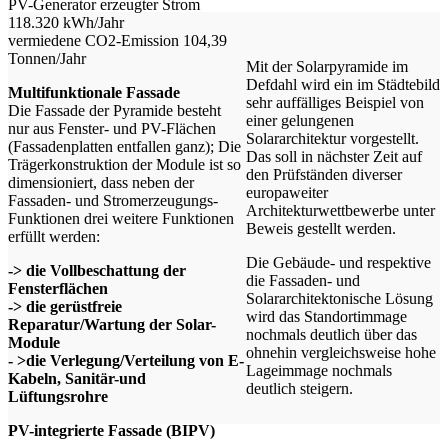
PV-Generator erzeugter Strom
118.320 kWh/Jahr
vermiedene CO2-Emission 104,39
Tonnen/Jahr
Mit der Solarpyramide im
Defdahl wird ein im Städtebild
Multifunktionale Fassade
sehr auffälliges Beispiel von
Die Fassade der Pyramide besteht
einer gelungenen
nur aus Fenster- und PV-Flächen
Solararchitektur vorgestellt.
(Fassadenplatten entfallen ganz); Die
Das soll in nächster Zeit auf
Trägerkonstruktion der Module ist so
den Prüfständen diverser
dimensioniert, dass neben der
europaweiter
Fassaden- und Stromerzeugungs-
Architekturwettbewerbe unter
Funktionen drei weitere Funktionen
Beweis gestellt werden.
erfüllt werden:
Die Gebäude- und respektive
-> die Vollbeschattung der
die Fassaden- und
Fensterflächen
Solararchitektonische Lösung
-> die gerüstfreie
wird das Standortimmage
Reparatur/Wartung der Solar-
nochmals deutlich über das
Module
ohnehin vergleichsweise hohe
- >die Verlegung/Verteilung von E-
Lageimmage nochmals
Kabeln, Sanitär-und
deutlich steigern.
Lüftungsrohre
PV-integrierte Fassade (BIPV)