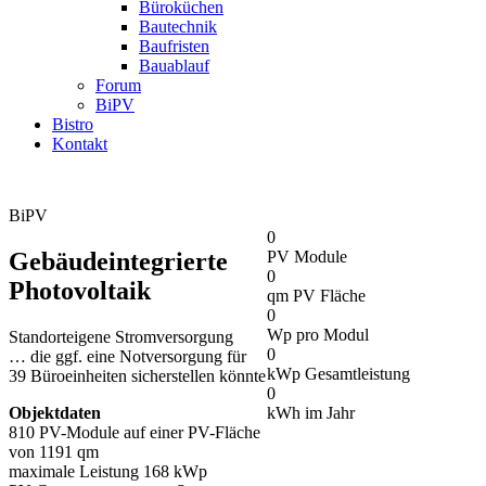
Büroküchen
Bautechnik
Baufristen
Bauablauf
Forum
BiPV
Bistro
Kontakt
BiPV
0
Gebäudeintegrierte
PV Module
0
Photovoltaik
qm PV Fläche
0
Wp pro Modul
Standorteigene Stromversorgung
0
… die ggf. eine Notversorgung für
kWp Gesamtleistung
39 Büroeinheiten sicherstellen könnte
0
Objektdaten
kWh im Jahr
810 PV-Module auf einer PV-Fläche
von 1191 qm
maximale Leistung 168 kWp