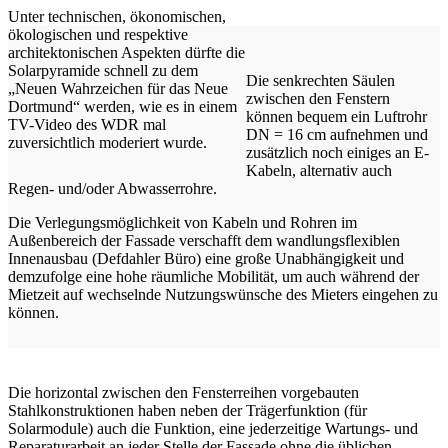
Unter technischen, ökonomischen,
ökologischen und respektive
architektonischen Aspekten dürfte die
Solarpyramide schnell zu dem
Die senkrechten Säulen
„Neuen Wahrzeichen für das Neue
zwischen den Fenstern
Dortmund“ werden, wie es in einem
können bequem ein Luftrohr
TV-Video des WDR mal
DN = 16 cm aufnehmen und
zuversichtlich moderiert wurde.
zusätzlich noch einiges an E-
Kabeln, alternativ auch
Regen- und/oder Abwasserrohre.
Die Verlegungsmöglichkeit von Kabeln und Rohren im
Außenbereich der Fassade verschafft dem wandlungsflexiblen
Innenausbau (Defdahler Büro) eine große Unabhängigkeit und
demzufolge eine hohe räumliche Mobilität, um auch während der
Mietzeit auf wechselnde Nutzungswünsche des Mieters eingehen zu
können.
Die horizontal zwischen den Fensterreihen vorgebauten
Stahlkonstruktionen haben neben der Trägerfunktion (für
Solarmodule) auch die Funktion, eine jederzeitige Wartungs- und
Reparaturarbeit an jeder Stelle der Fassade ohne die üblichen