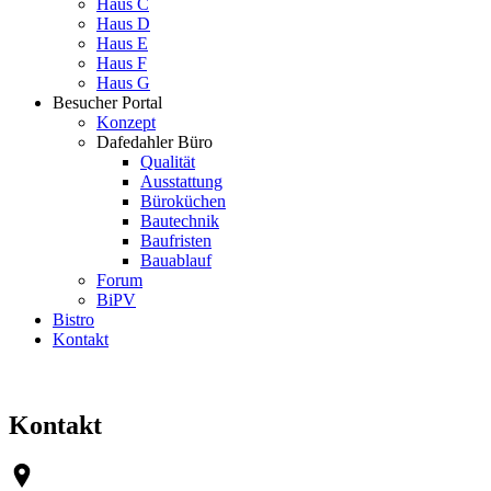
Haus C
Haus D
Haus E
Haus F
Haus G
Besucher Portal
Konzept
Dafedahler Büro
Qualität
Ausstattung
Büroküchen
Bautechnik
Baufristen
Bauablauf
Forum
BiPV
Bistro
Kontakt
Kontakt