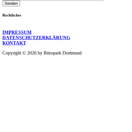
Bitte lasse dieses Feld leer.
Rechtliches
IMPRESSUM
DATENSCHUTZERKLÄRUNG
KONTAKT
Copyright © 2026 by Büropark Dortmund