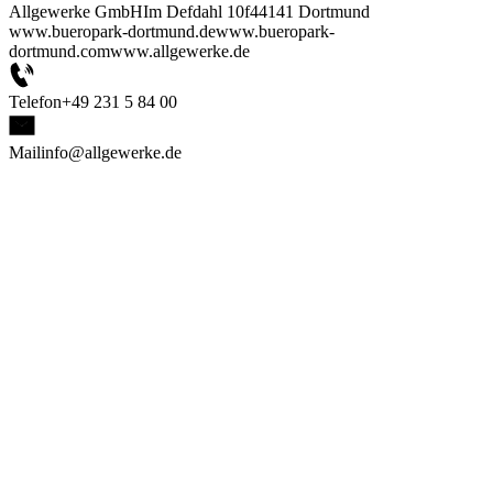
Allgewerke GmbH
Im Defdahl 10f
44141 Dortmund
www.bueropark-dortmund.de
www.bueropark-
dortmund.com
www.allgewerke.de
Telefon
+49 231 5 84 00
Mail
info@allgewerke.de