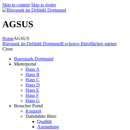
Skip to content
Skip to footer
AGSUS
Home
AGSUS
Büropark im Defdahl Dortmund
Exclusive Büroflächen mieten
Close
Bueropark Dortmund
Mieterportal
Haus A
Haus B
Haus C
Haus D
Haus E
Haus F
Haus G
Besucher Portal
Konzept
Dafedahler Büro
Qualität
Ausstattung