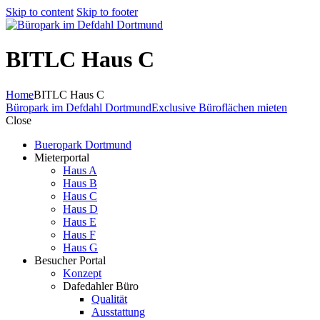
Skip to content
Skip to footer
BITLC Haus C
Home
BITLC Haus C
Büropark im Defdahl Dortmund
Exclusive Büroflächen mieten
Close
Bueropark Dortmund
Mieterportal
Haus A
Haus B
Haus C
Haus D
Haus E
Haus F
Haus G
Besucher Portal
Konzept
Dafedahler Büro
Qualität
Ausstattung