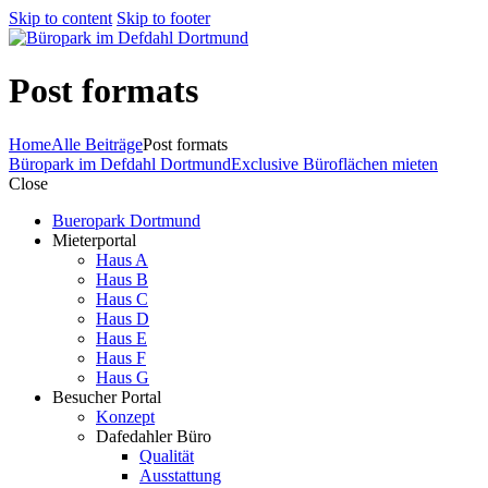
Skip to content
Skip to footer
Post formats
Home
Alle Beiträge
Post formats
Büropark im Defdahl Dortmund
Exclusive Büroflächen mieten
Close
Bueropark Dortmund
Mieterportal
Haus A
Haus B
Haus C
Haus D
Haus E
Haus F
Haus G
Besucher Portal
Konzept
Dafedahler Büro
Qualität
Ausstattung