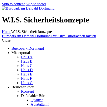
Skip to content
Skip to footer
W.I.S. Sicherheitskonzepte
Home
W.I.S. Sicherheitskonzepte
Büropark im Defdahl Dortmund
Exclusive Büroflächen mieten
Close
Bueropark Dortmund
Mieterportal
Haus A
Haus B
Haus C
Haus D
Haus E
Haus F
Haus G
Besucher Portal
Konzept
Dafedahler Büro
Qualität
Ausstattung