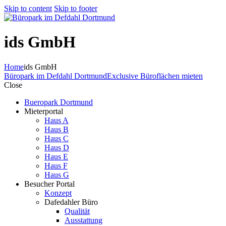
Skip to content
Skip to footer
ids GmbH
Home
ids GmbH
Büropark im Defdahl Dortmund
Exclusive Büroflächen mieten
Close
Bueropark Dortmund
Mieterportal
Haus A
Haus B
Haus C
Haus D
Haus E
Haus F
Haus G
Besucher Portal
Konzept
Dafedahler Büro
Qualität
Ausstattung