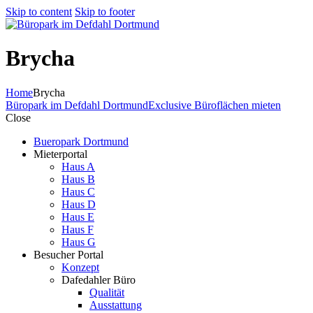
Skip to content
Skip to footer
Brycha
Home
Brycha
Büropark im Defdahl Dortmund
Exclusive Büroflächen mieten
Close
Bueropark Dortmund
Mieterportal
Haus A
Haus B
Haus C
Haus D
Haus E
Haus F
Haus G
Besucher Portal
Konzept
Dafedahler Büro
Qualität
Ausstattung