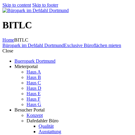
Skip to content
Skip to footer
BITLC
Home
BITLC
Büropark im Defdahl Dortmund
Exclusive Büroflächen mieten
Close
Bueropark Dortmund
Mieterportal
Haus A
Haus B
Haus C
Haus D
Haus E
Haus F
Haus G
Besucher Portal
Konzept
Dafedahler Büro
Qualität
Ausstattung